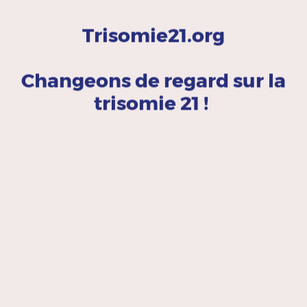
inifini respect pour l’héritage laissé, avec
l'engagement de perpétuer la mission initiale,
en s’appuyant sur les valeurs d’inclusion et de
soutien qui ont toujours animé ce projet. Ce
changement de porteur n’est pas une fin,
mais une continuité. L’objectif reste le même :
offrir un espace numérique dédié à la trisomie
21, enrichi par de nouveaux contenus et une
gestion modernisée, en hommage à
l’engagement passé et avec une vision
tournée vers l’avenir.
TÉMOIGNER